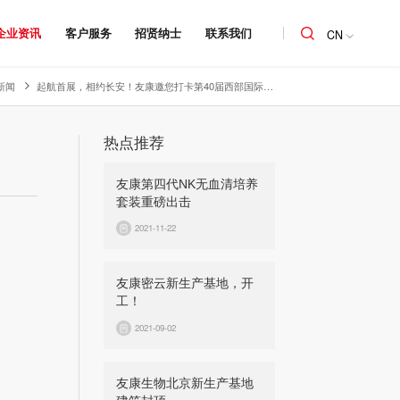
企业资讯
客户服务
招贤纳士
联系我们
CN
新闻
起航首展，相约长安！友康邀您打卡第40届西部国际医疗器械展览会
热点推荐
友康第四代NK无血清培养
套装重磅出击
2021-11-22
友康密云新生产基地，开
工！
2021-09-02
友康生物北京新生产基地