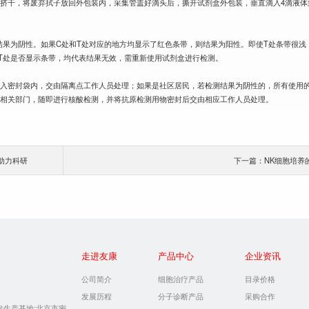
挤干，将废弃拭子放回外包装内，采集管盖好滴头后，撕开试剂盒外包装，垂直滴入4滴液体
结果为阴性。如果C处和T处对应的地方均显示了红色条带，则结果为阳性。即使T处条带很浅
T处是否显示条带，均代表结果无效，需重新使用试剂盒进行检测。
装入密封袋内，交由隔离点工作人员处理；如果是社区居民，若检测结果为阴性的，所有使用
报相关部门，随即进行核酸检测，并将抗原检测用物密封后交由相应工作人员处理。
助力科研
下一篇：NK细胞培养
走进友康
产品中心
企业资讯
公司简介
细胞治疗产品
目录价格
发展历程
分子诊断产品
采购合作
发生产基地:北京市密