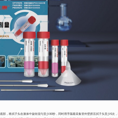
底部，将拭子头在液体中旋转混匀至少30秒，同时用手隔着采集管外壁挤压拭子头至少5次，