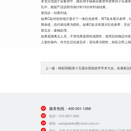
本充分洗脱于采集管中，随后用手隔着采集管外壁将拭子头液体
孔中。根据产品说明书倒计时15分钟判读结果。
第四歩：结果判读。
如果C处对应的地方显示了一条红色条带，而T处未显示条带，
两条线，也代表结果为阳性。如果C处没有显示红色条带，无论
第五歩：废物处理。
如果是隔离点人员，不管结果是阳性或阴性，使用后的物品均
入密封袋内，作为生活垃圾丢弃；若结果为阳性，则应立即上
上一篇：精彩回顾|第十五届全国免疫学学术大会，友康新品
服务热线：
400-001-1266
电话：
010-58711655
邮箱：
wangxiaoke@yocon.com.cn
地址：
总部:北京市海淀区长春桥路11号亿城中心C2座 研