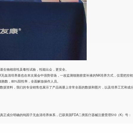
养基生物相容性及毒性试验，性能出众，更安全。
K无血清培养基也在本次展会中强势登场，一改监测细胞密度补液的NK培养方式，仅需把控
亿细胞数，80%阳性率，全面解放操作人员。
解数据资料，我们的专业销售也展示了产品画册上非常全面的数据和图片，以及培养工艺和成
正成分明确的纯因子无血清培养体系，已获美国FDA二类医疗器械注册受理510（K）号：