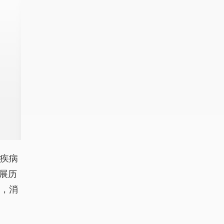
体疾病
展历
点，消